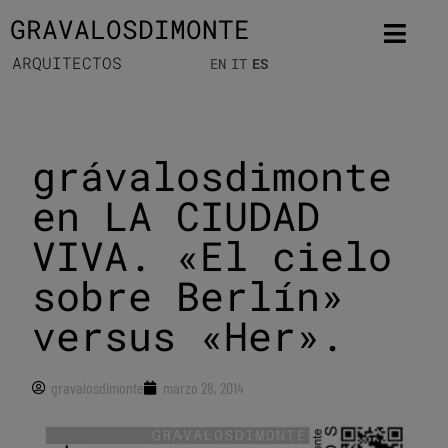
GRAVALOSDIMONTE
ARQUITECTOS
EN
IT
ES
grávalosdimonte
en LA CIUDAD
VIVA. «El cielo
sobre Berlín»
versus «Her».
gravalosdimonte
marzo 28, 2014