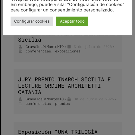
Sin embargo, puede visitar "Configuración de cookies"
para configurar un consentimiento personalizado.
Configurar cookies
Aceptar todo
Opening mostra e lecture
Ordine Architetti di Palermo e
Sicilia
GravalosDiMonteMTO
3 de julio de 2026
•
•
conferencias
,
exposiciones
JURY PREMIO INARCH SICILIA E
LECTURE ORDINE ARCHITETTI
CATANIA
GravalosDiMonteMTO
30 de junio de 2026
•
•
conferencias
,
premios
Exposición “UNA TRILOGÍA