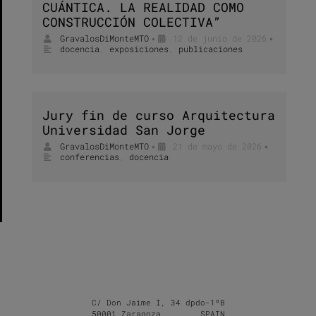
CUÁNTICA. LA REALIDAD COMO
CONSTRUCCIÓN COLECTIVA”
GravalosDiMonteMTO
12 de junio de 2026
•
•
docencia
,
exposiciones
,
publicaciones
Jury fin de curso Arquitectura
Universidad San Jorge
GravalosDiMonteMTO
21 de mayo de 2026
•
•
conferencias
,
docencia
C/ Don Jaime I, 34 dpdo-1ºB
50001 Zaragoza SPAIN