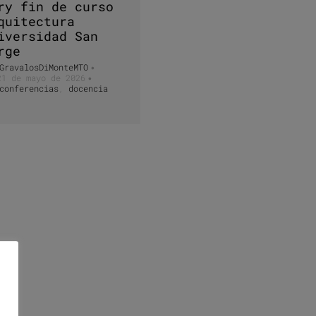
ry fin de curso
quitectura
iversidad San
rge
GravalosDiMonteMTO
•
21 de mayo de 2026
•
conferencias
,
docencia