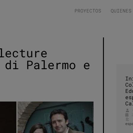
PROYECTOS
QUIENES
lecture
 di Palermo e
In
Co
Ed
es
Ca
esp