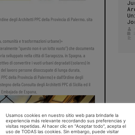
Ju
Ar
Un
Ordine degli Architetti PPC della Provincia di Palermo, sita
Jo
a, comunità e trasformazioni urbane)»
eralmente “questo non è un lotto vuoto”) che documenta
ia sviluppato nella città di Saragozza, in Spagna, a
ttivo di convertire i vuoti urbani degradati (solares) in
o del lavoro persone disoccupate di lunga durata.
 PPC della Provincia di Palermo) e dall’Ordine degli
tegno della Consulta degli Architetti PPC di Sicilia ed il
ral Embajada de Espana.
Usamos cookies en nuestro sitio web para brindarle la
experiencia más relevante recordando sus preferencias y
visitas repetidas. Al hacer clic en "Aceptar todo", acepta el
uso de TODAS las cookies. Sin embargo, puede visitar