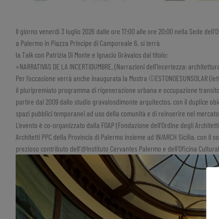
Il giorno venerdì 3 luglio 2026 dalle ore 17:00 alle ore 20:00 nella Sede dell’
a Palermo in Piazza Principe di Camporeale 6, si terrà
la Talk con Patrizia Di Monte e Ignacio Grávalos dal titolo:
«NARRATIVAS DE LA INCERTIDUMBRE. (Narrazioni dell’incertezza: architettur
Per l’occasione verrà anche inaugurata la Mostra ©ESTONOESUNSOLAR (lett
il pluripremiato programma di rigenerazione urbana e occupazione transitor
partire dal 2009 dallo studio gravalosdimonte arquitectos, con il duplice obie
spazi pubblici temporanei ad uso della comunità e di reinserire nel mercat
L’evento è co-organizzato dalla FOAP (Fondazione dell’Ordine degli Architetti
Architetti PPC della Provincia di Palermo insieme ad IN/ARCH Sicilia, con il sos
prezioso contributo dell’@Instituto Cervantes Palermo e dell’Oficina Cultu