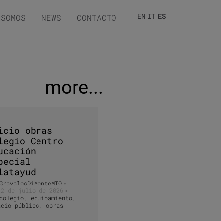
EN
IT
ES
 SOMOS
NEWS
CONTACTO
more...
icio obras
legio Centro
ucación
pecial
latayud
GravalosDiMonteMTO
•
22 de julio de 2026
•
colegio
,
equipamiento
,
acio público
,
obras