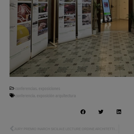
conferencias
,
exposiciones
conferencia
,
exposición arquitectura
JURY PREMIO INARCH SICILIA E LECTURE ORDINE ARCHITETTI CATANIA