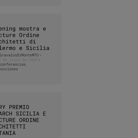
ening mostra e
cture Ordine
chitetti di
lermo e Sicilia
GravalosDiMonteMTO
•
3 de julio de 2026
•
conferencias
,
osiciones
RY PREMIO
ARCH SICILIA E
CTURE ORDINE
CHITETTI
TANIA