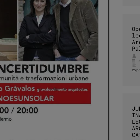
Op
le
Ar
Pa
exp
JU
IN
LE
AR
CA