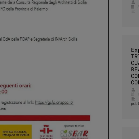
Ex
TR
CU
RE
CO
CO
pub