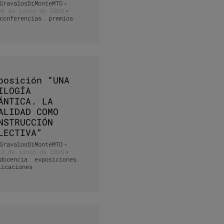
GravalosDiMonteMTO
•
30 de junio de 2026
•
conferencias
,
premios
posición “UNA
ILOGÍA
ÁNTICA. LA
ALIDAD COMO
NSTRUCCIÓN
LECTIVA”
GravalosDiMonteMTO
•
12 de junio de 2026
•
docencia
,
exposiciones
,
licaciones