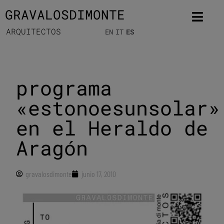
GRAVALOSDIMONTE
ARQUITECTOS
EN
IT
ES
programa
«estonoesunsolar»
en el Heraldo de
Aragón
gravalosdimonte
junio 17, 2010