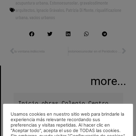
acupuntura urbana
,
Estonoesunsolar
,
gravalosdimonte
arquitectos
,
Ignacio Grávalos
,
Patrizia Di Monte
,
riqualificazione
urbana
,
vacíos urbanos
la ventana indiscreta
estonoesunsolar en el Peridodico de Aragón
more...
Inicio obras Colegio Centro
Educación especial Calatayud
Usamos cookies en nuestro sitio web para brindarle la
GravalosDiMonteMTO
22 de julio de 2026
•
•
experiencia más relevante recordando sus
colegio
,
equipamiento
,
espacio público
,
preferencias y visitas repetidas. Al hacer clic en
obras
"Aceptar todo", acepta el uso de TODAS las cookies.
Sin embargo, puede visitar "Configuración de cookies"