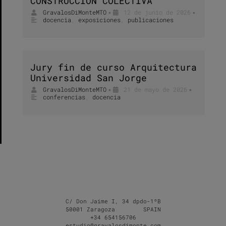
CONSTRUCCIÓN COLECTIVA”
GravalosDiMonteMTO
12 de junio de 2026
•
•
docencia
,
exposiciones
,
publicaciones
Jury fin de curso Arquitectura
Universidad San Jorge
GravalosDiMonteMTO
21 de mayo de 2026
•
•
conferencias
,
docencia
C/ Don Jaime I, 34 dpdo-1ºB
50001 Zaragoza SPAIN
+34 654156706
estudio@gravalosdimonte.com