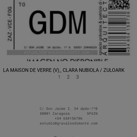
LA MAISON DE VERRE (V)_ CLARA NUBIOLA / ZULOARK
1
2
3
C/ Don Jaime I, 34 dpdo-1ºB
50001 Zaragoza SPAIN
+34 654156706
estudio@gravalosdimonte.com