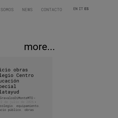
EN
IT
ES
 SOMOS
NEWS
CONTACTO
more...
icio obras
legio Centro
ucación
pecial
latayud
GravalosDiMonteMTO
•
22 de julio de 2026
•
colegio
,
equipamiento
,
acio público
,
obras