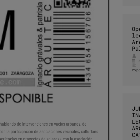
Op
le
Ar
Pa
exp
JU
IN
LE
, hablando de intervenciones en vacíos urbanos, de
AR
n la participación de asociaciones vecinales, culturlaes
CA
periencias en proyectos de solares» con la asociación