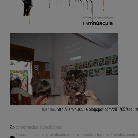
fuentes:
http://laminuscula.blogspot.com/2011/05/arquit
conferencias
,
exposiciones
Estonoesunsolar
,
gravalosdimonte arquitectos
,
Ignacio Grávalos
,
imagin