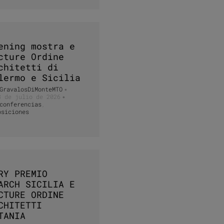
ening mostra e
cture Ordine
chitetti di
lermo e Sicilia
GravalosDiMonteMTO
•
3 de julio de 2026
•
conferencias
,
osiciones
RY PREMIO
ARCH SICILIA E
CTURE ORDINE
CHITETTI
TANIA