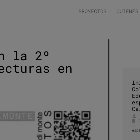
PROYECTOS
QUIENES
n la 2º
ecturas en
In
Co
Ed
es
Ca
esp