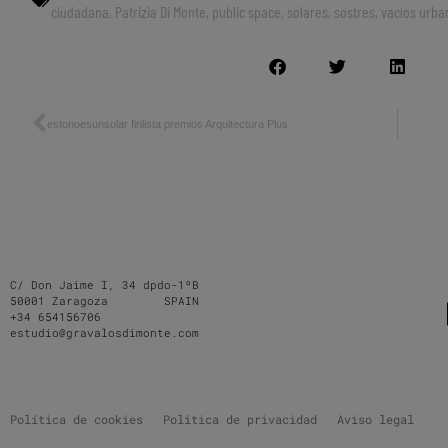
ciudadana
,
Patrizia Di Monte
,
public space
,
solares
,
sostres
,
vacíos urba
estonoesunsolar finlista premios Arquitectura Plus
C/ Don Jaime I, 34 dpdo-1ºB
50001 Zaragoza SPAIN
+34 654156706
estudio@gravalosdimonte.com
Política de cookies
Política de privacidad
Aviso legal