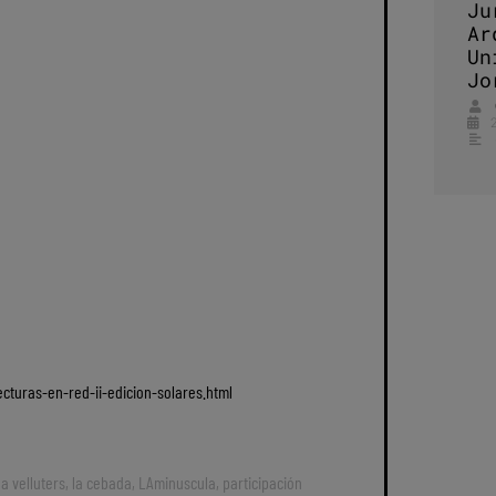
Ju
Ar
Un
Jo
ecturas-en-red-ii-edicion-solares.html
a velluters
,
la cebada
,
LAminuscula
,
participación