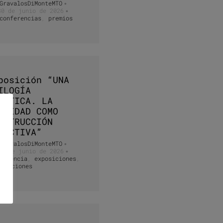
GravalosDiMonteMTO
•
30 de junio de 2026
•
conferencias
,
premios
posición “UNA
ILOGÍA
ÁNTICA. LA
ALIDAD COMO
NSTRUCCIÓN
LECTIVA”
GravalosDiMonteMTO
•
12 de junio de 2026
•
docencia
,
exposiciones
,
licaciones