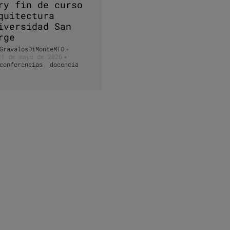
ry fin de curso
quitectura
iversidad San
rge
GravalosDiMonteMTO
•
21 de mayo de 2026
•
conferencias
,
docencia