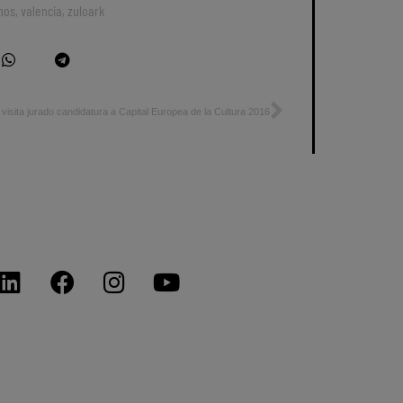
nos
,
valencia
,
zuloark
visita jurado candidatura a Capital Europea de la Cultura 2016