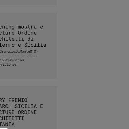
ening mostra e
cture Ordine
chitetti di
lermo e Sicilia
GravalosDiMonteMTO
•
3 de julio de 2026
•
conferencias
,
osiciones
RY PREMIO
ARCH SICILIA E
CTURE ORDINE
CHITETTI
TANIA