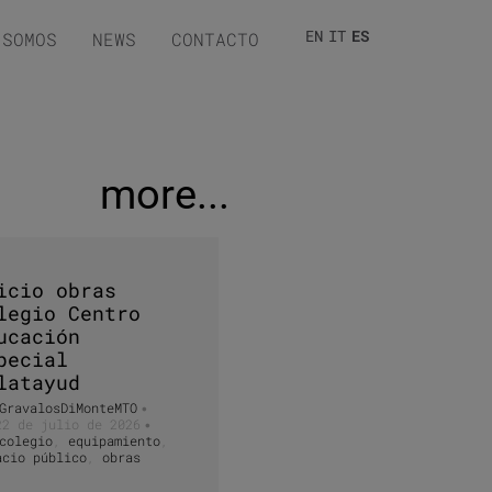
EN
IT
ES
 SOMOS
NEWS
CONTACTO
more...
icio obras
legio Centro
ucación
pecial
latayud
GravalosDiMonteMTO
•
22 de julio de 2026
•
colegio
,
equipamiento
,
acio público
,
obras