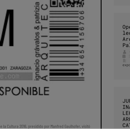
Op
le
Ar
Pa
exp
JU
IN
LE
AR
CA
 la Cultura 2016, presidido por Manfred Gaulhofer, visitó