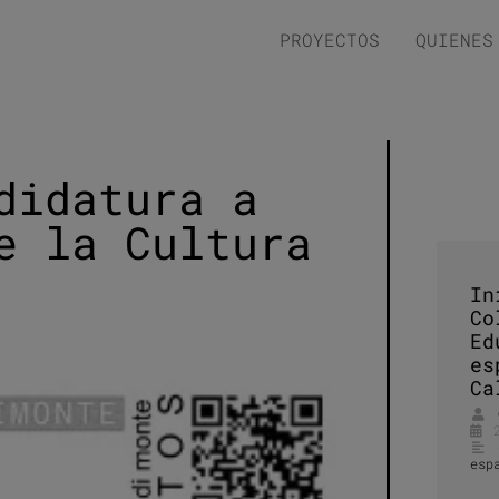
PROYECTOS
QUIENES
didatura a
e la Cultura
In
Co
Ed
es
Ca
esp