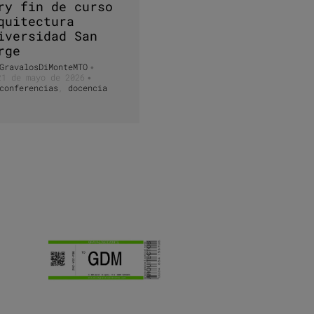
ry fin de curso
quitectura
iversidad San
rge
GravalosDiMonteMTO
•
21 de mayo de 2026
•
conferencias
,
docencia