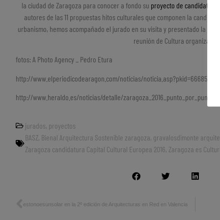
la ciudad de Zaragoza para conocer a fondo su
proyecto de candidatura
autores de las 11 propuestas hitos culturales que componen la candidat
urbanismo, hemos acompañado el jurado en su visita y presentado la pro
reunión de Cultura organizada en
fotos: A Photo Agency _ Pedro Etura
http://www.elperiodicodearagon.com/noticias/noticia.asp?pkid=666851
http://www.heraldo.es/noticias/detalle/zaragoza_2016_punto_por_punto.h
jurados
,
proyectos
BASZ
,
Bienal Arquitectura Sostenible zaragoza
,
gravalosdimonte arquite
Zaragoza candidatura Capital Cultural Europea 2016
,
Zaragoza es Cultu
estonoesunsolar en la 2º edición de Arquitecturas en Red en Valencia