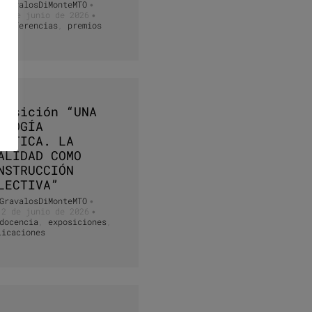
GravalosDiMonteMTO
•
30 de junio de 2026
•
conferencias
,
premios
posición “UNA
ILOGÍA
ÁNTICA. LA
ALIDAD COMO
NSTRUCCIÓN
LECTIVA”
GravalosDiMonteMTO
•
12 de junio de 2026
•
docencia
,
exposiciones
,
licaciones