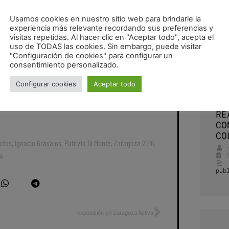
y hablar directamente con todos los agentes culturales
ura. Como representantes del ámbito de arquitectura y
Usamos cookies en nuestro sitio web para brindarle la
experiencia más relevante recordando sus preferencias y
puesta de la
BASZ
Bienal de Arquitectura Sostenibe en la
visitas repetidas. Al hacer clic en "Aceptar todo", acepta el
 la Aljafería.
uso de TODAS las cookies. Sin embargo, puede visitar
"Configuración de cookies" para configurar un
consentimiento personalizado.
Ex
Configurar cookies
Aceptar todo
TR
tml
CU
RE
CO
CO
ctos
,
Ignacio Grávalos
,
Patrizia Di Monte
,
Zaragoza 2016
,
ra
pub
exposición en Zaragoza Activa