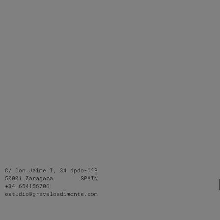
C/ Don Jaime I, 34 dpdo-1ºB
50001 Zaragoza SPAIN
+34 654156706
estudio@gravalosdimonte.com