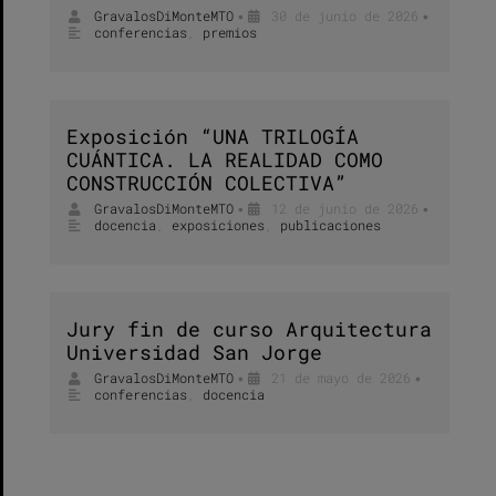
GravalosDiMonteMTO
30 de junio de 2026
•
•
conferencias
,
premios
Exposición “UNA TRILOGÍA
CUÁNTICA. LA REALIDAD COMO
CONSTRUCCIÓN COLECTIVA”
GravalosDiMonteMTO
12 de junio de 2026
•
•
docencia
,
exposiciones
,
publicaciones
Jury fin de curso Arquitectura
Universidad San Jorge
GravalosDiMonteMTO
21 de mayo de 2026
•
•
conferencias
,
docencia