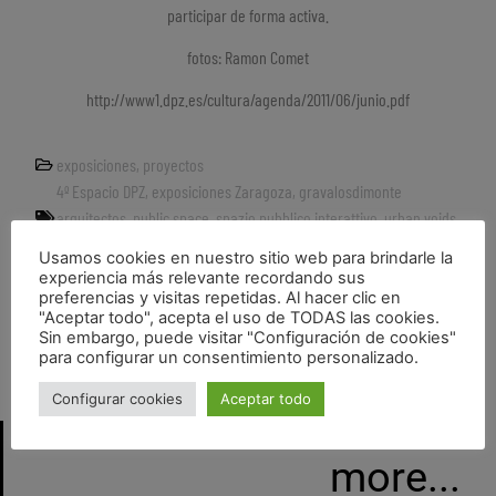
participar de forma activa.
fotos: Ramon Comet
http://www1.dpz.es/cultura/agenda/2011/06/junio.pdf
exposiciones
,
proyectos
4º Espacio DPZ
,
exposiciones Zaragoza
,
gravalosdimonte
arquitectos
,
public space
,
spazio pubblico interattivo
,
urban voids
,
vacíos urbanos
Usamos cookies en nuestro sitio web para brindarle la
experiencia más relevante recordando sus
preferencias y visitas repetidas. Al hacer clic en
"Aceptar todo", acepta el uso de TODAS las cookies.
Sin embargo, puede visitar "Configuración de cookies"
para configurar un consentimiento personalizado.
exposición en Zaragoza Activa
Exposición, libro y ponencia «Architetti Italiani in Spagna» en el Instituto Cervantes Roma
Configurar cookies
Aceptar todo
more...