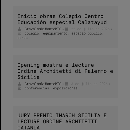
Inicio obras Colegio Centro
Educación especial Calatayud
GravalosDiMonteMTO
22 de julio de 2026
•
•
colegio
,
equipamiento
,
espacio público
,
obras
Opening mostra e lecture
Ordine Architetti di Palermo e
Sicilia
GravalosDiMonteMTO
3 de julio de 2026
•
•
conferencias
,
exposiciones
JURY PREMIO INARCH SICILIA E
LECTURE ORDINE ARCHITETTI
CATANIA