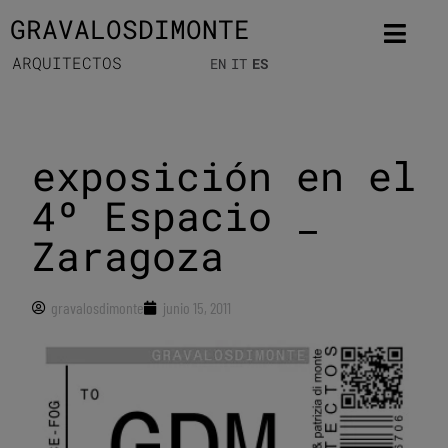
GRAVALOSDIMONTE
ARQUITECTOS
EN
IT
ES
exposición en el
4º Espacio _
Zaragoza
gravalosdimonte
junio 15, 2011