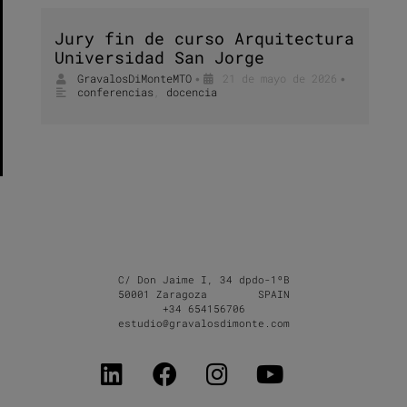
Jury fin de curso Arquitectura
Universidad San Jorge
GravalosDiMonteMTO
21 de mayo de 2026
•
•
conferencias
,
docencia
C/ Don Jaime I, 34 dpdo-1ºB
50001 Zaragoza SPAIN
+34 654156706
estudio@gravalosdimonte.com