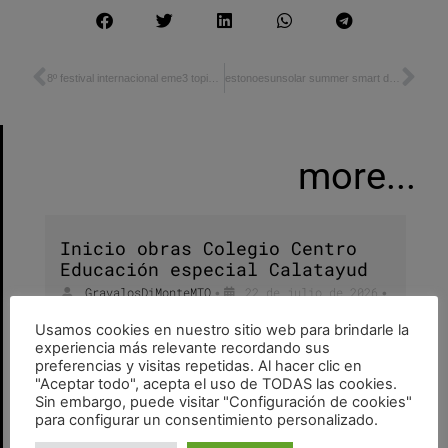
8º festival internacional eme3 topias: utopias becoming real_ exposición y debates
estonoesunsolar summer smart days
more...
Inicio obras Colegio Centro
Educación especial Calatayud
GravalosDiMonteMTO
22 de julio de 2026
•
•
colegio
,
equipamiento
,
espacio público
,
obras
Usamos cookies en nuestro sitio web para brindarle la
experiencia más relevante recordando sus
preferencias y visitas repetidas. Al hacer clic en
"Aceptar todo", acepta el uso de TODAS las cookies.
Sin embargo, puede visitar "Configuración de cookies"
Opening mostra e lecture
para configurar un consentimiento personalizado.
Ordine Architetti di Palermo e