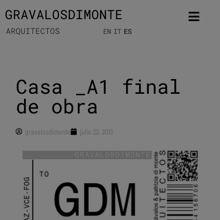
GRAVALOSDIMONTE
ARQUITECTOS
EN
IT
ES
Casa _A1 final
de obra
gravalosdimonte
julio 22, 2013