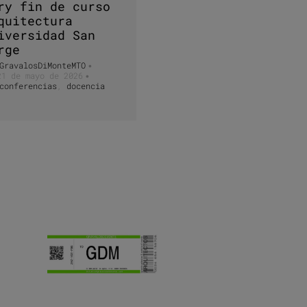
ry fin de curso
quitectura
iversidad San
rge
GravalosDiMonteMTO
•
21 de mayo de 2026
•
conferencias
,
docencia