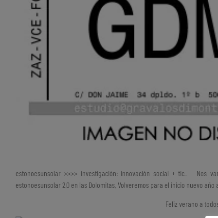
estonoesunsolar >>>> investigación: innovación social + tic_ Nos v
estonoesunsolar 2.0 en las Dolomitas. Volveremos para el inicio nuevo añ
Feliz verano a todo