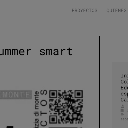
PROYECTOS
QUIENES
ummer smart
In
Co
Ed
es
Ca
esp