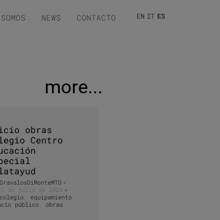
EN
IT
ES
 SOMOS
NEWS
CONTACTO
more...
icio obras
legio Centro
ucación
pecial
latayud
GravalosDiMonteMTO
•
22 de julio de 2026
•
colegio
,
equipamiento
,
acio público
,
obras