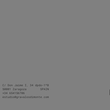
C/ Don Jaime I, 34 dpdo-1ºB
50001 Zaragoza SPAIN
+34 654156706
estudio@gravalosdimonte.com