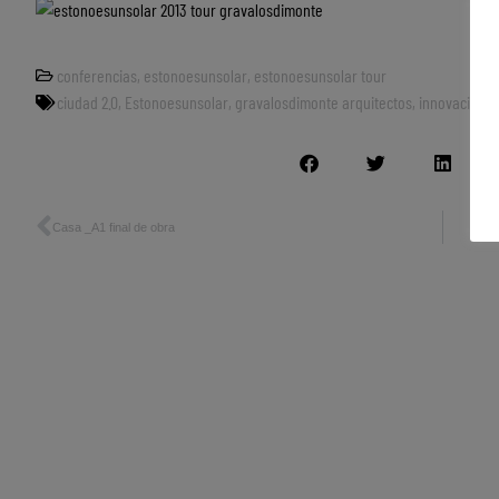
conferencias
,
estonoesunsolar
,
estonoesunsolar tour
ciudad 2.0
,
Estonoesunsolar
,
gravalosdimonte arquitectos
,
innovación s
Casa _A1 final de obra