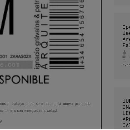
Op
le
Ar
Pa
exp
JU
amos a trabajar unas semanas en la nueva propuesta
IN
o académico con energías renovadas!
LE
AR
s!
CA