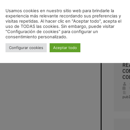
Usamos cookies en nuestro sitio web para brindarle la
experiencia más relevante recordando sus preferencias y
visitas repetidas. Al hacer clic en "Aceptar todo", acepta el
uso de TODAS las cookies. Sin embargo, puede visitar
ocial
,
sensible city
,
smart city
,
smart days
,
TIC
"Configuración de cookies" para configurar un
consentimiento personalizado.
Ex
Configurar cookies
Aceptar todo
TR
CU
inicio curso de ARQUITECTURA SOCIAL
RE
CO
CO
pub