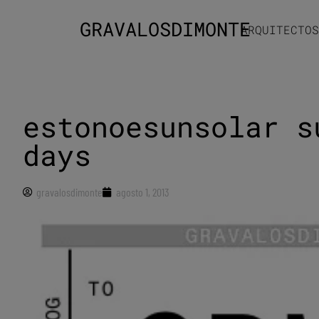
GRAVALOSDIMONTE
ARQUITECTOS
estonoesunsolar s
days
gravalosdimonte
agosto 1, 2013