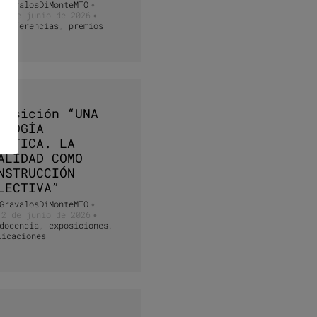
GravalosDiMonteMTO
•
30 de junio de 2026
•
conferencias
,
premios
posición “UNA
ILOGÍA
ÁNTICA. LA
ALIDAD COMO
NSTRUCCIÓN
LECTIVA”
GravalosDiMonteMTO
•
12 de junio de 2026
•
docencia
,
exposiciones
,
licaciones