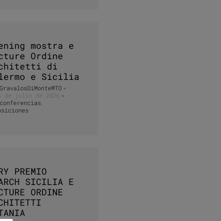
ening mostra e
cture Ordine
chitetti di
lermo e Sicilia
GravalosDiMonteMTO
•
3 de julio de 2026
•
conferencias
,
osiciones
RY PREMIO
ARCH SICILIA E
CTURE ORDINE
CHITETTI
TANIA