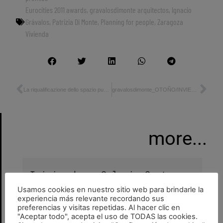
Eurocities 2011 awards
,
gravalosdimonte arquitectos
,
Ignacio
Grávalos
,
Patrizia Di Monte
,
Planning for people
,
Zaragoza
Vivienda
La riqualificazione dello spazio pubblico_progetto della scena urbana
gravalosdimonte_OTOÑO/INVIERNO
more...
Inicio obras Colegio Centro
Educación especial Calatayud
Usamos cookies en nuestro sitio web para brindarle la
GravalosDiMonteMTO
22 de julio de 2026
•
•
experiencia más relevante recordando sus
colegio
,
equipamiento
,
espacio público
,
preferencias y visitas repetidas. Al hacer clic en
obras
"Aceptar todo", acepta el uso de TODAS las cookies.