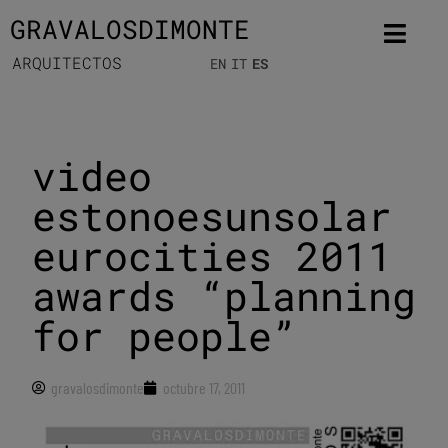
GRAVALOSDIMONTE
ARQUITECTOS
EN
IT
ES
video
estonoesunsolar
eurocities 2011
awards “planning
for people”
gravalosdimonte
octubre 17, 2011