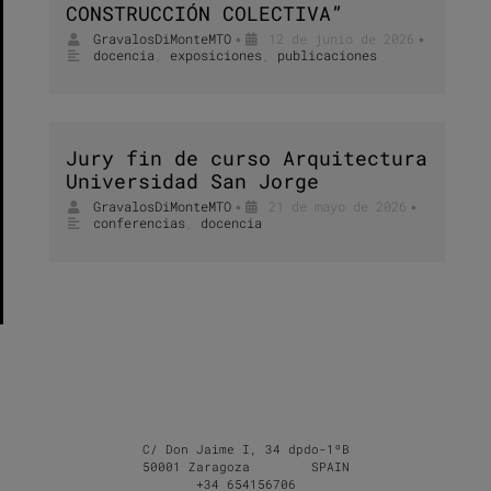
CONSTRUCCIÓN COLECTIVA”
GravalosDiMonteMTO
12 de junio de 2026
•
•
docencia
,
exposiciones
,
publicaciones
Jury fin de curso Arquitectura
Universidad San Jorge
GravalosDiMonteMTO
21 de mayo de 2026
•
•
conferencias
,
docencia
C/ Don Jaime I, 34 dpdo-1ºB
50001 Zaragoza SPAIN
+34 654156706