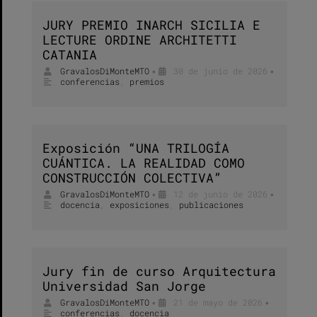
JURY PREMIO INARCH SICILIA E
LECTURE ORDINE ARCHITETTI
CATANIA
GravalosDiMonteMTO
30 de junio de 2026
•
•
conferencias
,
premios
Exposición “UNA TRILOGÍA
CUÁNTICA. LA REALIDAD COMO
CONSTRUCCIÓN COLECTIVA”
GravalosDiMonteMTO
12 de junio de 2026
•
•
docencia
,
exposiciones
,
publicaciones
Jury fin de curso Arquitectura
Universidad San Jorge
GravalosDiMonteMTO
21 de mayo de 2026
•
•
conferencias
,
docencia