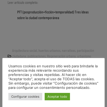
Leer artículo completo:
PFT (posproducción+ficción+temporalidad) Tres ideas
sobre la ciudad contemporánea
Arquitectura social
,
huertos urbanos
,
narrativas
,
participación
ciudadana
,
publicaciones
,
Regeneración urbana
,
urbanismo
sostenible
Usamos cookies en nuestro sitio web para brindarle la
activismo
,
Ballard
,
blog urbs
,
ficción
,
green guerrilla
,
micro-
experiencia más relevante recordando sus
intervención
,
posproducción
,
reciclaje
,
relato
,
temporalidad
preferencias y visitas repetidas. Al hacer clic en
"Aceptar todo", acepta el uso de TODAS las cookies.
Sin embargo, puede visitar "Configuración de cookies"
para configurar un consentimiento personalizado.
Configurar cookies
Aceptar todo
La memoria y la vida
«LA ARQUITECTURA SOFTWARE. Las ficciones visuales de Reyner Banham». nuevo artículo de grávalosdimonte en VEREDES.