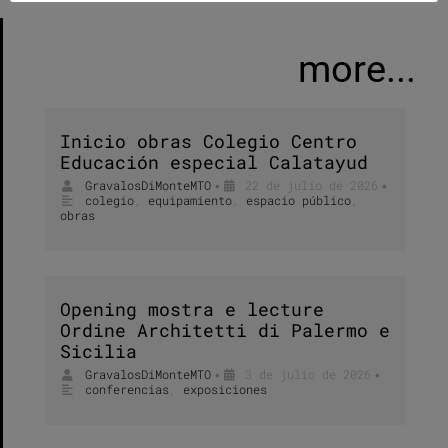
more...
Inicio obras Colegio Centro
Educación especial Calatayud
GravalosDiMonteMTO
22 de julio de 2026
•
•
colegio
,
equipamiento
,
espacio público
,
obras
Opening mostra e lecture
Ordine Architetti di Palermo e
Sicilia
GravalosDiMonteMTO
3 de julio de 2026
•
•
conferencias
,
exposiciones