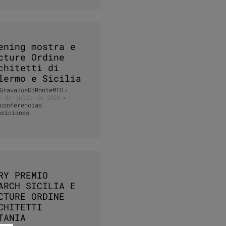
ening mostra e
cture Ordine
chitetti di
lermo e Sicilia
GravalosDiMonteMTO
•
3 de julio de 2026
•
conferencias
,
osiciones
RY PREMIO
ARCH SICILIA E
CTURE ORDINE
CHITETTI
TANIA