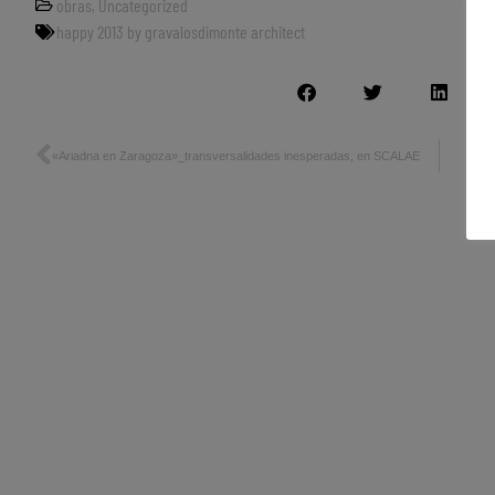
obras
,
Uncategorized
happy 2013 by gravalosdimonte architect
«Ariadna en Zaragoza»_transversalidades inesperadas, en SCALAE