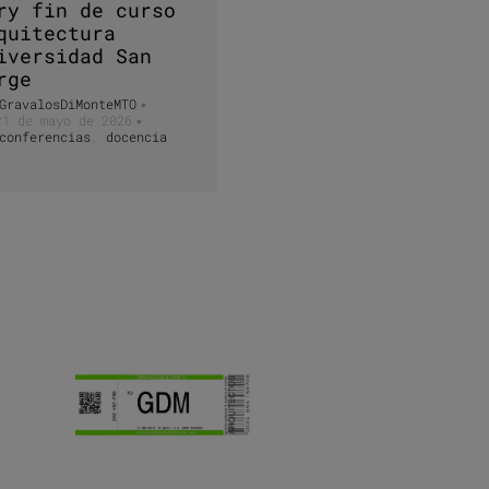
ry fin de curso
quitectura
iversidad San
rge
GravalosDiMonteMTO
•
21 de mayo de 2026
•
conferencias
,
docencia