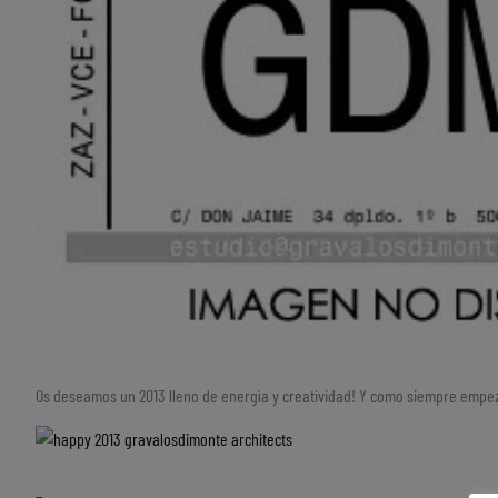
Os deseamos un 2013 lleno de energìa y creatividad! Y como siempre emp