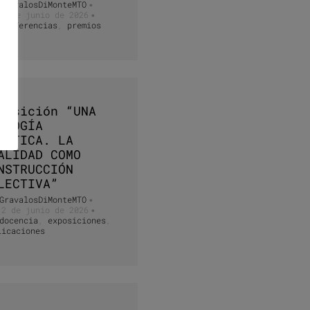
GravalosDiMonteMTO
•
30 de junio de 2026
•
conferencias
,
premios
posición “UNA
ILOGÍA
ÁNTICA. LA
ALIDAD COMO
NSTRUCCIÓN
LECTIVA”
GravalosDiMonteMTO
•
12 de junio de 2026
•
docencia
,
exposiciones
,
licaciones