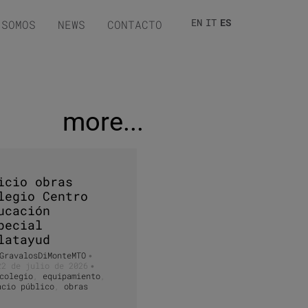
EN
IT
ES
 SOMOS
NEWS
CONTACTO
more...
icio obras
legio Centro
ucación
pecial
latayud
GravalosDiMonteMTO
•
22 de julio de 2026
•
colegio
,
equipamiento
,
acio público
,
obras