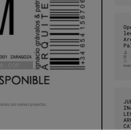
Op
le
Ar
Pa
exp
JU
ezamos con nuevos proyectos.
IN
LE
AR
CA