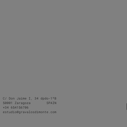
C/ Don Jaime I, 34 dpdo-1ºB
50001 Zaragoza SPAIN
+34 654156706
estudio@gravalosdimonte.com