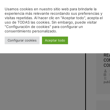
Usamos cookies en nuestro sitio web para brindarle la
experiencia más relevante recordando sus preferencias y
visitas repetidas. Al hacer clic en "Aceptar todo", acepta el
uso de TODAS las cookies. Sin embargo, puede visitar
"Configuración de cookies" para configurar un
consentimiento personalizado.
en construcción_VIVIENDA UNIFAMILIAR EN ZARAGOZA (III)
Ex
Configurar cookies
Aceptar todo
TR
CU
RE
CO
CO
pub