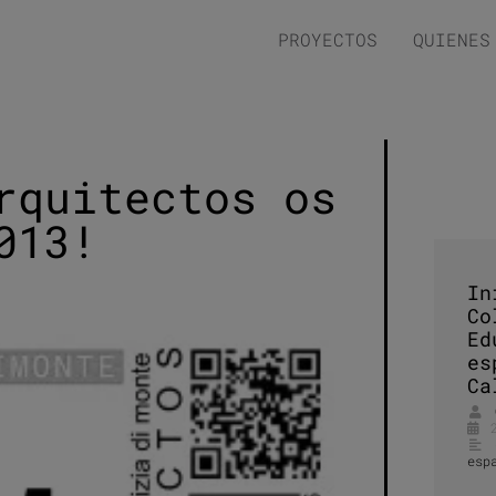
PROYECTOS
QUIENES
rquitectos os
013!
In
Co
Ed
es
Ca
esp