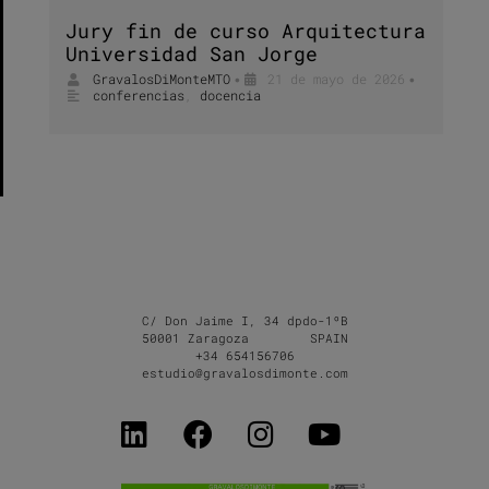
Jury fin de curso Arquitectura
Universidad San Jorge
GravalosDiMonteMTO
21 de mayo de 2026
•
•
conferencias
,
docencia
C/ Don Jaime I, 34 dpdo-1ºB
50001 Zaragoza SPAIN
+34 654156706
estudio@gravalosdimonte.com