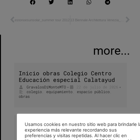
estonoesunsolar_summer tour 2012
13 Biennale Architettura Venezia_estonoesunsolar in Future Cities_exhibition at Magazzini del Sale
more...
Inicio obras Colegio Centro
Educación especial Calatayud
GravalosDiMonteMTO
22 de julio de 2026
•
•
colegio
,
equipamiento
,
espacio público
,
obras
Usamos cookies en nuestro sitio web para brindarle l
Opening mostra e lecture
experiencia más relevante recordando sus
Ordine Architetti di Palermo e
preferencias y visitas repetidas. Al hacer clic en
Sicilia