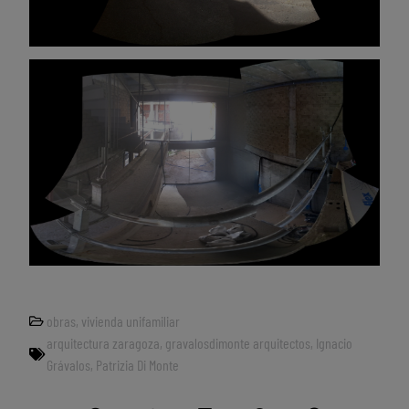
obras
,
vivienda unifamiliar
arquitectura zaragoza
,
gravalosdimonte arquitectos
,
Ignacio
Grávalos
,
Patrizia Di Monte