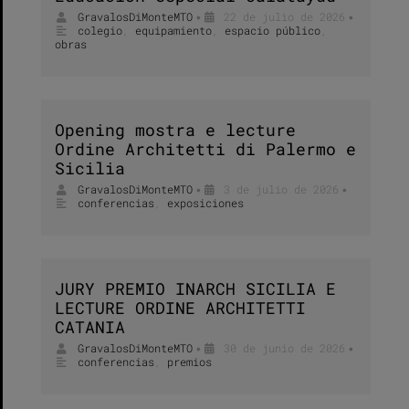
GravalosDiMonteMTO
22 de julio de 2026
•
•
colegio
,
equipamiento
,
espacio público
,
obras
Opening mostra e lecture
Ordine Architetti di Palermo e
Sicilia
GravalosDiMonteMTO
3 de julio de 2026
•
•
conferencias
,
exposiciones
JURY PREMIO INARCH SICILIA E
LECTURE ORDINE ARCHITETTI
CATANIA
GravalosDiMonteMTO
30 de junio de 2026
•
•
conferencias
,
premios