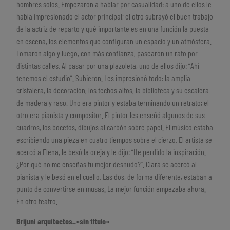
hombres solos. Empezaron a hablar por casualidad: a uno de ellos le
había impresionado el actor principal; el otro subrayó el buen trabajo
de la actriz de reparto y qué importante es en una función la puesta
en escena, los elementos que configuran un espacio y un atmósfera.
Tomaron algo y luego, con más confianza, pasearon un rato por
distintas calles. Al pasar por una plazoleta, uno de ellos dijo: “Ahí
tenemos el estudio”. Subieron. Les impresionó todo: la amplia
cristalera, la decoración, los techos altos, la biblioteca y su escalera
de madera y raso. Uno era pintor y estaba terminando un retrato; el
otro era pianista y compositor. El pintor les enseñó algunos de sus
cuadros, los bocetos, dibujos al carbón sobre papel. El músico estaba
escribiendo una pieza en cuatro tiempos sobre el cierzo. El artista se
acercó a Elena, le besó la oreja y le dijo: “He perdido la inspiración.
¿Por qué no me enseñas tu mejor desnudo?”. Clara se acercó al
pianista y le besó en el cuello. Las dos, de forma diferente, estaban a
punto de convertirse en musas. La mejor función empezaba ahora.
En otro teatro.
Brijuni arquitectos_»sin título»