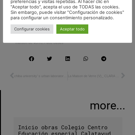
preferencias y visitas repetidas. Al hacer clic en
"Aceptar todo", acepta el uso de TODAS las cookies.
Sin embargo, puede visitar "Configuración de cookies"
para configurar un consentimiento personalizado.
Comic
,
narrativas
Configurar cookies
Aceptar todo
Antón Castro
,
Beatriz Villanueva
,
Brijuni arquiectos
,
Chareau
,
maison de verre
,
Paco Casas
chiba university’ s urban laboratory _ japan
La Maison de Verre (V)_ CLARA NUBIOLA / ZULOARK
more...
Inicio obras Colegio Centro
Educación especial Calatayud