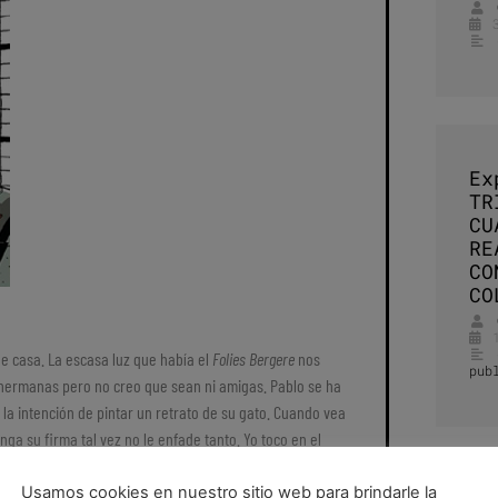
Ex
TR
CU
RE
CO
CO
e casa. La escasa luz que había el
Folies Bergere
nos
pub
 hermanas pero no creo que sean ni amigas. Pablo se ha
a intención de pintar un retrato de su gato. Cuando vea
ga su firma tal vez no le enfade tanto. Yo toco en el
 de botones en un Hotel de la 44 en el que todas las
os cosas, a tocar el piano y a reconocer cuando una
Usamos cookies en nuestro sitio web para brindarle la