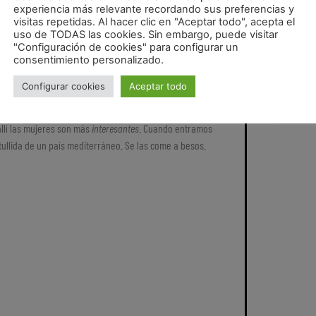
Ju
experiencia más relevante recordando sus preferencias y
Ar
visitas repetidas. Al hacer clic en "Aceptar todo", acepta el
Un
uso de TODAS las cookies. Sin embargo, puede visitar
"Configuración de cookies" para configurar un
Jo
consentimiento personalizado.
artillea todas las noches. El tipo no sabe que nosotros lo
Configurar cookies
Aceptar todo
tas extrañas. El tío está fascinado por la
deformidad
.
llí las mujeres son más
interesantes
. Cuando entramos
tullida de un país mediterráneo. Se las come a besos.