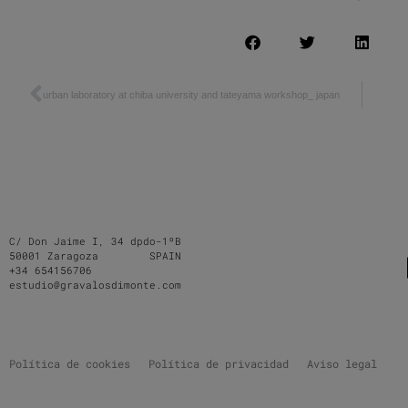
urban laboratory at chiba university and tateyama workshop_ japan
C/ Don Jaime I, 34 dpdo-1ºB
50001 Zaragoza SPAIN
+34 654156706
estudio@gravalosdimonte.com
Política de cookies
Política de privacidad
Aviso legal