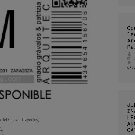
Op
le
Ar
Pa
exp
JU
IN
LE
 del Festival Trayectos)
AR
CA