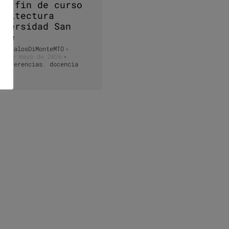
ry fin de curso
quitectura
iversidad San
rge
GravalosDiMonteMTO
•
21 de mayo de 2026
•
conferencias
,
docencia