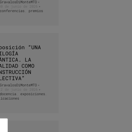
GravalosDiMonteMTO
•
30 de junio de 2026
•
conferencias
,
premios
posición “UNA
ILOGÍA
ÁNTICA. LA
ALIDAD COMO
NSTRUCCIÓN
LECTIVA”
GravalosDiMonteMTO
•
12 de junio de 2026
•
docencia
,
exposiciones
,
licaciones