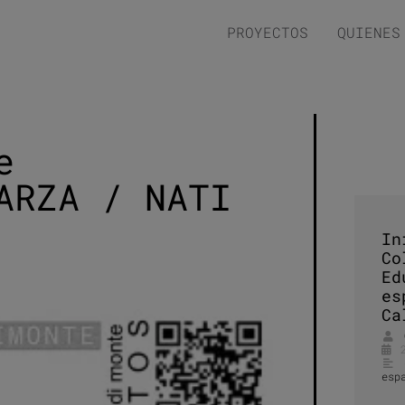
PROYECTOS
QUIENES
e
ARZA / NATI
In
Co
Ed
es
Ca
esp