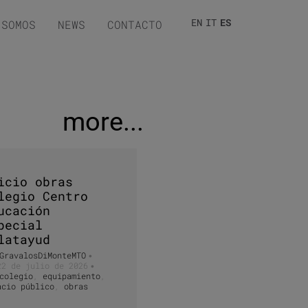
EN
IT
ES
 SOMOS
NEWS
CONTACTO
more...
icio obras
legio Centro
ucación
pecial
latayud
GravalosDiMonteMTO
•
22 de julio de 2026
•
colegio
,
equipamiento
,
acio público
,
obras