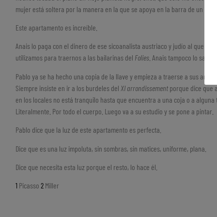
mujer está soltera por la manera en la que se apoya en la barra de un bar.
Este apartamento es increíble.
Anais lo paga con el dinero de ese sicoanalista austriaco y judío al que se m
utilizamos para traernos a las bailarinas del
Folies
. Anais tampoco lo sabe.
Pablo ya se ha hecho una copia de la llave y empieza a traerse a sus amigui
Siempre insiste en ir a los burdeles del
XI arrondissement
porque dice que a
en los locales no está tranquilo hasta que encuentra a una coja o a alguna 
Literalmente. Por todo el cuerpo. Luego va a su estudio y se pone a pintar.
Pablo dice que la luz de este apartamento es perfecta.
Dice que es una luz impoluta, sin sombras, sin matices, uniforme, plana.
Dice que necesita esta luz porque el resto, lo hace él.
1
Picasso
2
Miller