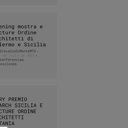
ening mostra e
cture Ordine
chitetti di
lermo e Sicilia
GravalosDiMonteMTO
•
3 de julio de 2026
•
conferencias
,
osiciones
RY PREMIO
ARCH SICILIA E
CTURE ORDINE
CHITETTI
TANIA