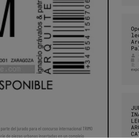
Op
le
Ar
Pa
exp
JU
IN
LE
AR
r parte del jurado para el concurso internacional TRIMO
CA
erie de piezas urbanas insertadas en un complejo