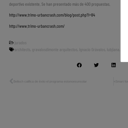
deportivo existente. Se han presentado más de 400 propuestas.
http://www.trimo-urbancrash.com/blog/post.php?i=84
http://www.trimo-urbancrash.com/
jurados
architects
,
gravalosdimonte arquitectos
,
Ignacio Grávalos
,
lubjiana
,
Patr
Belloch califica de éxito el programa estonoesunsolar