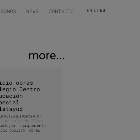
EN
IT
ES
 SOMOS
NEWS
CONTACTO
more...
icio obras
legio Centro
ucación
pecial
latayud
GravalosDiMonteMTO
•
22 de julio de 2026
•
colegio
,
equipamiento
,
acio público
,
obras