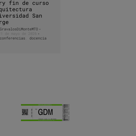
ry fin de curso
quitectura
iversidad San
rge
GravalosDiMonteMTO
•
21 de mayo de 2026
•
conferencias
,
docencia