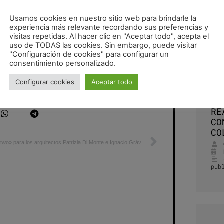
Usamos cookies en nuestro sitio web para brindarle la
experiencia más relevante recordando sus preferencias y
visitas repetidas. Al hacer clic en "Aceptar todo", acepta el
uso de TODAS las cookies. Sin embargo, puede visitar
"Configuración de cookies" para configurar un
consentimiento personalizado.
Ex
Configurar cookies
Aceptar todo
izia Di Monte
,
trimo urban crash
,
urban space
TR
CU
RE
CO
CO
«Smart fortwo» para los arquitectos Patrizia Di Monte e Ignacio Grávalos
pub