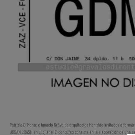
Patrizia Di Monte e Ignacio Grávalos arquitectos han sido invitados a forma
URBAN CRASH en Lubjiana. El concurso consiste en la elaboración de una s