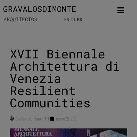
GRAVALOSDIMONTE
ARQUITECTOS
EN
IT
ES
XVII Biennale
Architettura di
Venezia
Resilient
Communities
GravalosDiMonteMTO
mayo 21, 2021