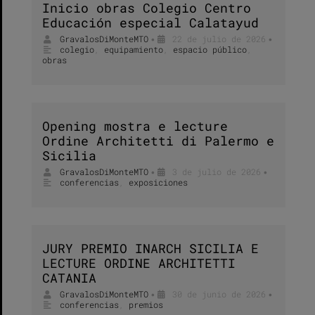
Inicio obras Colegio Centro
Educación especial Calatayud
GravalosDiMonteMTO
22 de julio de 2026
•
•
colegio
,
equipamiento
,
espacio público
,
obras
Opening mostra e lecture
Ordine Architetti di Palermo e
Sicilia
GravalosDiMonteMTO
3 de julio de 2026
•
•
conferencias
,
exposiciones
JURY PREMIO INARCH SICILIA E
LECTURE ORDINE ARCHITETTI
CATANIA
GravalosDiMonteMTO
30 de junio de 2026
•
•
conferencias
,
premios