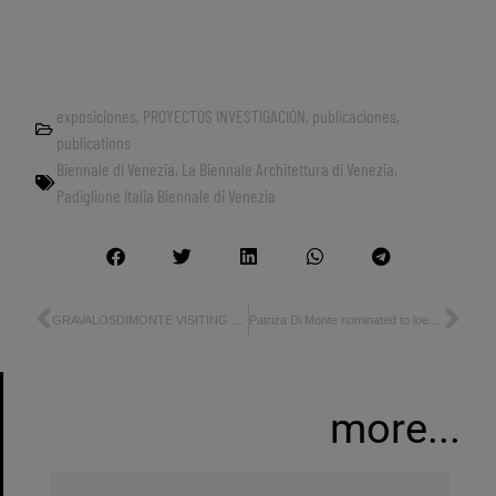
exposiciones
,
PROYECTOS INVESTIGACIÓN
,
publicaciones
,
publications
Biennale di Venezia
,
La Biennale Architettura di Venezia
,
Padiglione Italia Biennale di Venezia
GRAVALOSDIMONTE VISITING PROFESSOR CORSO DI LAUREA RIGENERAZIONE URBANA UNIVERSITÀ LA SAPIENZA-ROMA
Patriza Di Monte nominated to loeb fellowship Harvard Graduate School of Design
more...