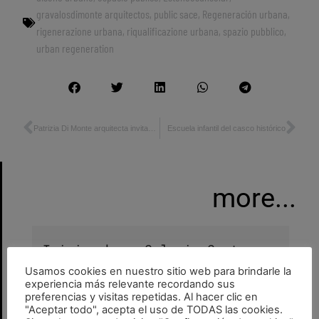
gravalosdimonte arquitectos
,
public sace
,
Regeneración urbana
,
rigenerazione urbana
,
riqualificazione urbana
,
spazio pubblico
,
urban regeneration
Patrizia Di Monte arquitecta invitada a la exposición internacional «La mujer construye» en Madrid.
Escuela infantil del casco histórico
more...
Inicio obras Colegio Centro
Educación especial Calatayud
Usamos cookies en nuestro sitio web para brindarle la
GravalosDiMonteMTO
22 de julio de 2026
•
•
experiencia más relevante recordando sus
colegio
,
equipamiento
,
espacio público
,
preferencias y visitas repetidas. Al hacer clic en
obras
"Aceptar todo", acepta el uso de TODAS las cookies.