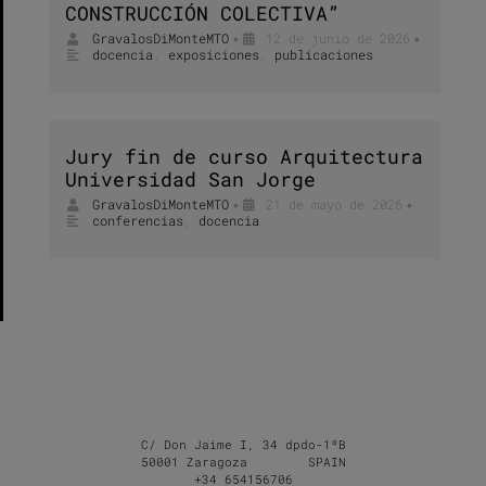
CONSTRUCCIÓN COLECTIVA”
GravalosDiMonteMTO
12 de junio de 2026
•
•
docencia
,
exposiciones
,
publicaciones
Jury fin de curso Arquitectura
Universidad San Jorge
GravalosDiMonteMTO
21 de mayo de 2026
•
•
conferencias
,
docencia
C/ Don Jaime I, 34 dpdo-1ºB
50001 Zaragoza SPAIN
+34 654156706