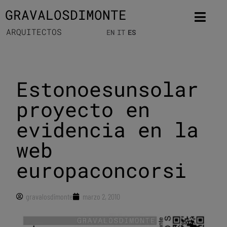
GRAVALOSDIMONTE
ARQUITECTOS
EN
IT
ES
Estonoesunsolar
proyecto en
evidencia en la
web
europaconcorsi
gravalosdimonte
marzo 2, 2010