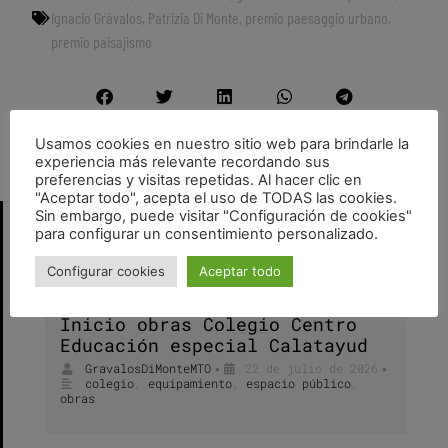
Ignacio Grávalos
,
Patrizia Di Monte
,
premio paesaggio urbano
,
premio paisajismo
Usamos cookies en nuestro sitio web para brindarle la
Patrizia Di Monte e Ignacio Grávalos ponentes en CIUDADES CREATIVAS_
Gràvalos Di Monte arquitectos os desean un feliz 2011
experiencia más relevante recordando sus
preferencias y visitas repetidas. Al hacer clic en
"Aceptar todo", acepta el uso de TODAS las cookies.
Sin embargo, puede visitar "Configuración de cookies"
para configurar un consentimiento personalizado.
more...
Configurar cookies
Aceptar todo
Inicio obras Colegio Centro
Educación especial Calatayud
GravalosDiMonteMTO
22 de julio de 2026
•
•
colegio
,
equipamiento
,
espacio público
,
obras