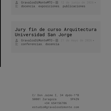
GravalosDiMonteMTO
12 de junio de 2026
•
•
docencia
,
exposiciones
,
publicaciones
Jury fin de curso Arquitectura
Universidad San Jorge
GravalosDiMonteMTO
21 de mayo de 2026
•
•
conferencias
,
docencia
C/ Don Jaime I, 34 dpdo-1ºB
50001 Zaragoza SPAIN
+34 654156706
estudio@gravalosdimonte.com