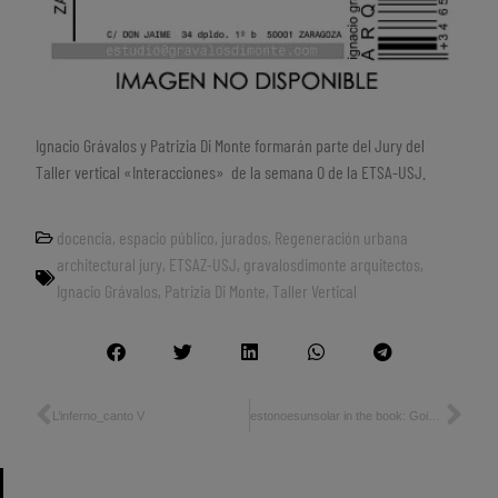
Ignacio Grávalos y Patrizia Di Monte formarán parte del Jury del
Taller vertical «Interacciones» de la semana O de la ETSA-USJ.
docencia
,
espacio público
,
jurados
,
Regeneración urbana
architectural jury
,
ETSAZ-USJ
,
gravalosdimonte arquitectos
,
Ignacio Grávalos
,
Patrizia Di Monte
,
Taller Vertical
L’inferno_canto V
estonoesunsolar in the book: Going Public_Public Architecture Urbanism and Interventions