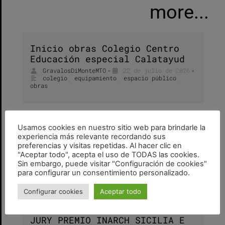
more...
Inicio obras Colegio Centro
Educación especial Calatayud
GravalosDiMonteMTO
22 de julio de 2026
•
•
colegio
,
equipamiento
,
espacio público
,
obras
Usamos cookies en nuestro sitio web para brindarle la
Opening mostra e lecture
experiencia más relevante recordando sus
Ordine Architetti di Palermo e
preferencias y visitas repetidas. Al hacer clic en
Sicilia
"Aceptar todo", acepta el uso de TODAS las cookies.
Sin embargo, puede visitar "Configuración de cookies"
GravalosDiMonteMTO
3 de julio de 2026
•
•
para configurar un consentimiento personalizado.
conferencias
,
exposiciones
Configurar cookies
Aceptar todo
JURY PREMIO INARCH SICILIA E