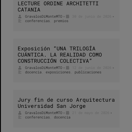
LECTURE ORDINE ARCHITETTI
CATANIA
GravalosDiMonteMTO
30 de junio de 2026
•
•
conferencias
,
premios
Exposición “UNA TRILOGÍA
CUÁNTICA. LA REALIDAD COMO
CONSTRUCCIÓN COLECTIVA”
GravalosDiMonteMTO
12 de junio de 2026
•
•
docencia
,
exposiciones
,
publicaciones
Jury fin de curso Arquitectura
Universidad San Jorge
GravalosDiMonteMTO
21 de mayo de 2026
•
•
conferencias
,
docencia