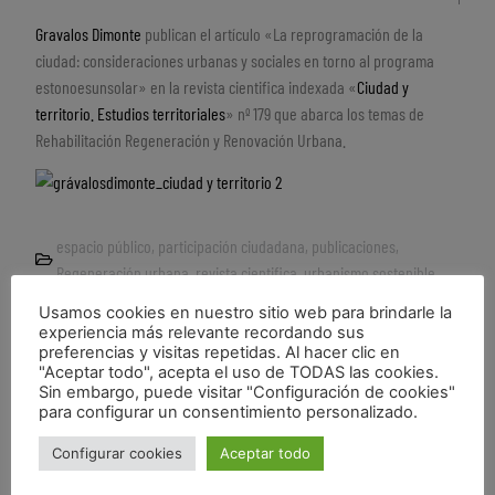
Gravalos Dimonte
publican el artículo «La reprogramación de la
ciudad: consideraciones urbanas y sociales en torno al programa
estonoesunsolar» en la revista cientifica indexada «
Ciudad y
territorio. Estudios territoriales
» nº 179 que abarca los temas de
Rehabilitación Regeneración y Renovación Urbana.
espacio público
,
participación ciudadana
,
publicaciones
,
Regeneración urbana
,
revista cientifica
,
urbanismo sostenible
ciudad y territorio
,
Estonoesunsolar
,
gravalosdimonte
,
re-uso
,
Usamos cookies en nuestro sitio web para brindarle la
rehabilitación urbana
,
reprogramación urbana
,
revista científica
,
experiencia más relevante recordando sus
temporalidad
,
temporary city
preferencias y visitas repetidas. Al hacer clic en
"Aceptar todo", acepta el uso de TODAS las cookies.
Sin embargo, puede visitar "Configuración de cookies"
para configurar un consentimiento personalizado.
Configurar cookies
Aceptar todo
inizio docenza presso il Laboratorio di Sintesi Finale A e conferenza a @UniFerrara
publicación del libro PROGETTARE PAESAGGI QUOTIDIANI