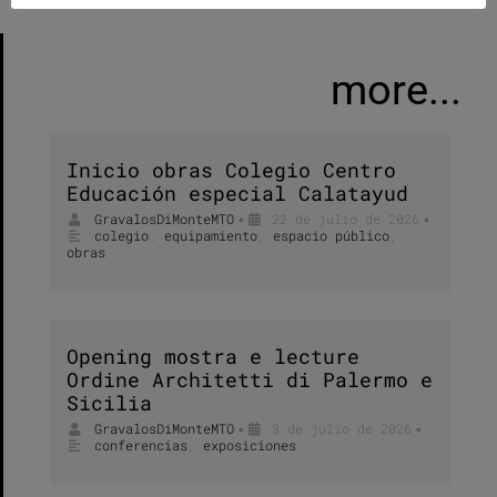
more...
Inicio obras Colegio Centro
Educación especial Calatayud
GravalosDiMonteMTO
22 de julio de 2026
•
•
colegio
,
equipamiento
,
espacio público
,
obras
Opening mostra e lecture
Ordine Architetti di Palermo e
Sicilia
GravalosDiMonteMTO
3 de julio de 2026
•
•
conferencias
,
exposiciones