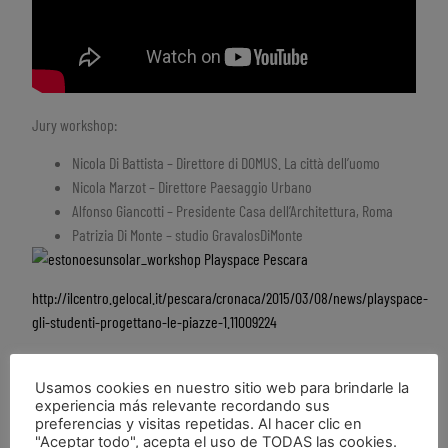
Jury workshop:
Nicola Di Battista – Direttore di DOMUS. La città dell’uomo
Nicola Marzot – Direttore Paesaggio Urbano
Alfonso Giancotti – Presidente Casa dell’Architettura, Roma
Patrizia Di Monte – studio GravalosDiMonte
http://ilcentro.gelocal.it/pescara/cronaca/2015/03/08/news/playspace-
gli-studenti-progettano-le-piazze-1.11009224
Usamos cookies en nuestro sitio web para brindarle la
experiencia más relevante recordando sus
preferencias y visitas repetidas. Al hacer clic en
"Aceptar todo", acepta el uso de TODAS las cookies.