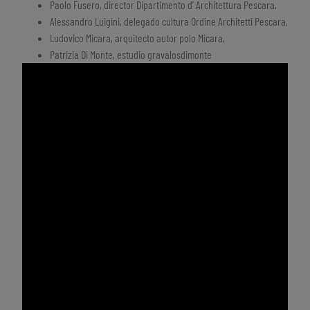
Paolo Fusero, director Dipartimento d’ Architettura Pescara,
Alessandro Luigini, delegado cultura Ordine Architetti Pescara,
Ludovico Micara, arquitecto autor polo Micara,
Patrizia Di Monte, estudio gravalosdimonte