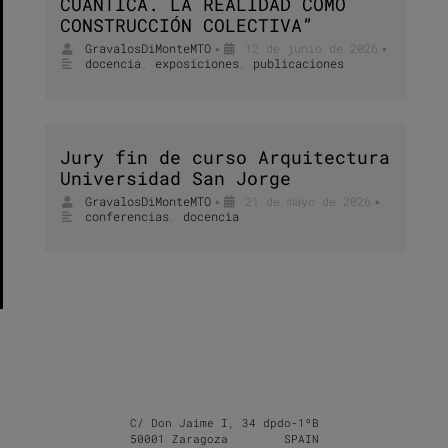
CUÁNTICA. LA REALIDAD COMO
CONSTRUCCIÓN COLECTIVA”
GravalosDiMonteMTO
12 de junio de 2026
•
•
docencia
,
exposiciones
,
publicaciones
Jury fin de curso Arquitectura
Universidad San Jorge
GravalosDiMonteMTO
21 de mayo de 2026
•
•
conferencias
,
docencia
C/ Don Jaime I, 34 dpdo-1ºB
50001 Zaragoza SPAIN