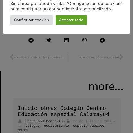
Arquitectura social
,
conferencias
,
docencia
,
espacio público
,
Sin embargo, puede visitar "Configuración de cookies"
para configurar un consentimiento personalizado.
estonoesunsolar
,
Regeneración urbana
,
workshop
Alberto Ulisse
,
Dipartimento di Architettura di Pescara
,
Configurar cookies
Aceptar todo
Estonoesunsolar
,
gravalosdimonte arquitectos
,
playspace
gravalosdimonte en las jornadas «LACUNE URBANE»
vivienda en LA_(radiografía)
more...
Inicio obras Colegio Centro
Educación especial Calatayud
GravalosDiMonteMTO
22 de julio de 2026
•
•
colegio
,
equipamiento
,
espacio público
,
obras