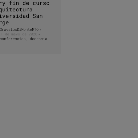
ry fin de curso
quitectura
iversidad San
rge
GravalosDiMonteMTO
•
21 de mayo de 2026
•
conferencias
,
docencia