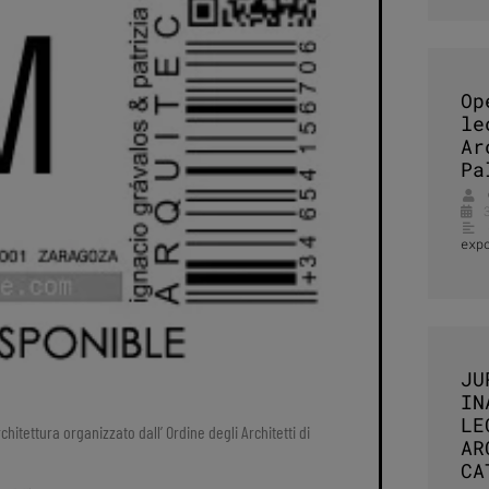
Op
le
Ar
Pa
exp
JU
IN
LE
rchitettura organizzato dall’ Ordine degli Architetti di
AR
CA