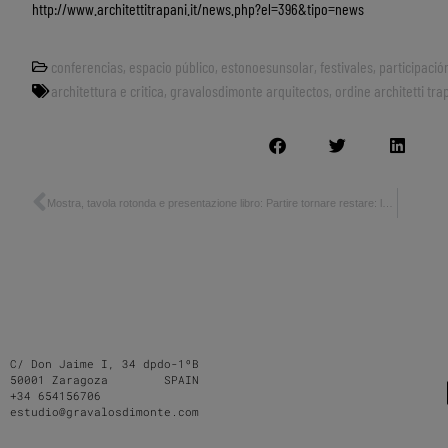
http://www.architettitrapani.it/news.php?el=396&tipo=news
conferencias
,
espacio público
,
estonoesunsolar
,
festivales
,
participaci
architettura e critica
,
gravalosdimonte arquitectos
,
ordine architetti tra
Mostra, tavola rotonda e presentazione libro: Partire tornare restare: la professione dell’ architetto in Italia e Spagna oggi_Palermo
C/ Don Jaime I, 34 dpdo-1ºB
50001 Zaragoza SPAIN
+34 654156706
estudio@gravalosdimonte.com