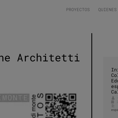
PROYECTOS
QUIENES
ne Architetti
In
Co
Ed
es
Ca
esp