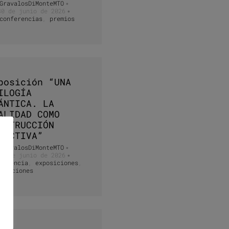
GravalosDiMonteMTO
•
30 de junio de 2026
•
conferencias
,
premios
posición “UNA
ILOGÍA
ÁNTICA. LA
ALIDAD COMO
NSTRUCCIÓN
LECTIVA”
GravalosDiMonteMTO
•
12 de junio de 2026
•
docencia
,
exposiciones
,
licaciones