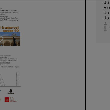
Ju
Ar
Un
Jo