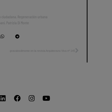
ón ciudadana
,
Regeneración urbana
pani
,
Patrizia Di Monte
gravalosdimonte en la revista Arquitectura Viva nº 145