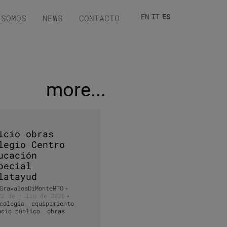
EN
IT
ES
 SOMOS
NEWS
CONTACTO
more...
icio obras
legio Centro
ucación
pecial
latayud
GravalosDiMonteMTO
•
22 de julio de 2026
•
colegio
,
equipamiento
,
acio público
,
obras