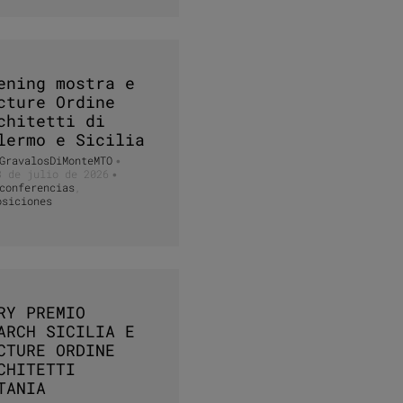
ening mostra e
cture Ordine
chitetti di
lermo e Sicilia
GravalosDiMonteMTO
•
3 de julio de 2026
•
conferencias
,
osiciones
RY PREMIO
ARCH SICILIA E
CTURE ORDINE
CHITETTI
TANIA