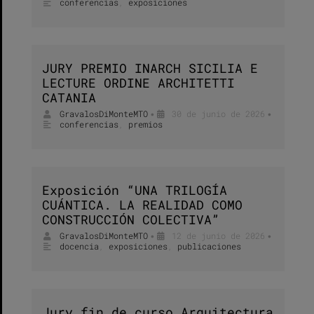
conferencias
,
exposiciones
JURY PREMIO INARCH SICILIA E
LECTURE ORDINE ARCHITETTI
CATANIA
GravalosDiMonteMTO
30 de junio de 2026
•
•
conferencias
,
premios
Exposición “UNA TRILOGÍA
CUÁNTICA. LA REALIDAD COMO
CONSTRUCCIÓN COLECTIVA”
GravalosDiMonteMTO
12 de junio de 2026
•
•
docencia
,
exposiciones
,
publicaciones
Jury fin de curso Arquitectura