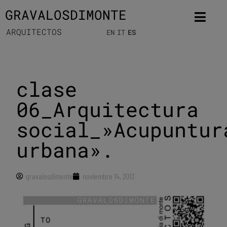
GRAVALOSDIMONTE
ARQUITECTOS
EN
IT
ES
clase
06_Arquitectura
social_»Acupuntur
urbana».
gravalosdimonte
noviembre 14, 2013