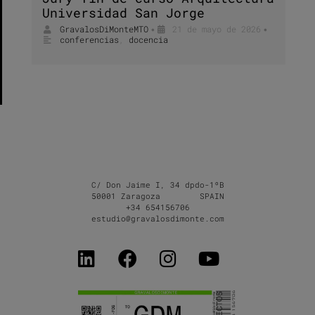
Universidad San Jorge
GravalosDiMonteMTO
21 de mayo de 2026
•
•
conferencias
,
docencia
C/ Don Jaime I, 34 dpdo-1ºB
50001 Zaragoza SPAIN
+34 654156706
estudio@gravalosdimonte.com