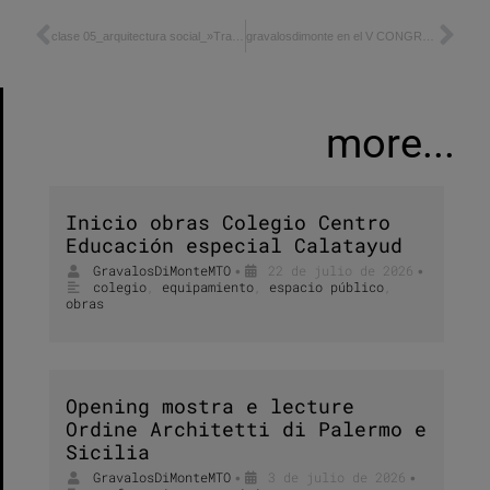
clase 05_arquitectura social_»Transposiciones urbanas»
gravalosdimonte en el V CONGRESO IBEROAMERICANO DE LA CULTURA
more...
Inicio obras Colegio Centro
Educación especial Calatayud
GravalosDiMonteMTO
22 de julio de 2026
•
•
colegio
,
equipamiento
,
espacio público
,
obras
Opening mostra e lecture
Ordine Architetti di Palermo e
Sicilia
GravalosDiMonteMTO
3 de julio de 2026
•
•