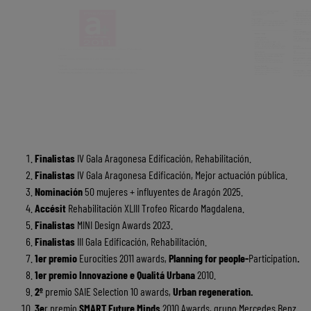
Finalistas
IV Gala Aragonesa Edificación, Rehabilitación.
Finalistas
IV Gala Aragonesa Edificación, Mejor actuación pública.
Nominación
50 mujeres + influyentes de Aragón 2025.
Accésit
Rehabilitación XLIII Trofeo Ricardo Magdalena.
Finalistas
MINI Design Awards 2023.
Finalistas
III Gala Edificación, Rehabilitación.
1er premio
Eurocities 2011 awards,
Planning for people-
Participation
.
1er premio
Innovazione e Qualitá Urbana
2010.
2º
premio SAIE Selection 10 awards,
Urban regeneration
.
3e
r premio
SMART Future Minds
2010 Awards, grupo Mercedes Benz.