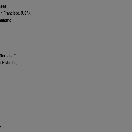
ment
an Francisco, (USA).
banismo
.
Mercadal”.
 Histórico;
dam;