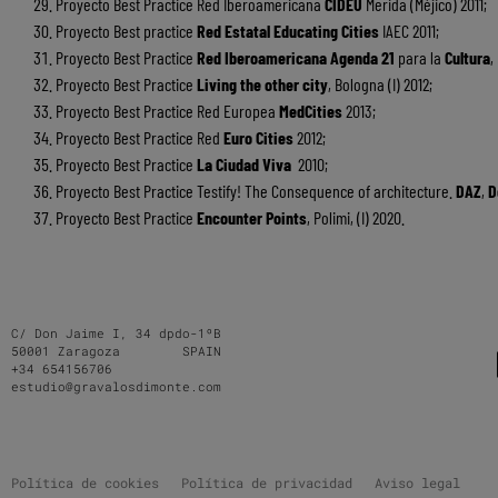
Proyecto Best Practice Red Iberoamericana
CIDEU
Merida (Méjico) 2011;
Proyecto Best practice
Red Estatal Educating Cities
IAEC 2011;
Proyecto Best Practice
Red Iberoamericana Agenda 21
para la
Cultura
,
Proyecto Best Practice
Living the other city
, Bologna (I) 2012;
Proyecto Best Practice Red Europea
MedCities
2013;
Proyecto Best Practice Red
Euro Cities
2012;
Proyecto Best Practice
La Ciudad Viva
2010;
Proyecto Best Practice Testify! The Consequence of architecture.
DAZ
,
D
Proyecto Best Practice
Encounter Points
, Polimi, (I) 2020.
C/ Don Jaime I, 34 dpdo-1ºB
50001 Zaragoza SPAIN
+34 654156706
estudio@gravalosdimonte.com
Política de cookies
Política de privacidad
Aviso legal