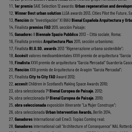
1er premio
SAIE Selection 12 awards:
Urban regeneration and develop
Winner Best urban solution
LLGA awards 2013, Cities Pilot the Future, S
Mención
de “Investigación” XI BIAU
Bienal Española Arquitectura y Ur
Finalista
premios FAD
2011, sección Paisaje;
Ganadore
s II
Biennale Spazio Pubblico
2013 – Cittá sociale. Roma;
Finalista premios
Arquitectura Plus
2011, sección urbanismo;
Finalista
RI.U.SO. awards
2013 “Rigenerazione urbana sostenibile”;
Accésit
valores medioambientales XXVI premio de arquitectura “García 
Finalista
XXVI premio de arquitectura “García Mercadal” Guarderia Casco
Mención
XXII premio de Arquitectura de Aragón “García Mercadal”;
Finalista
City to City FAD
Award 2012;
accesit
Children in Scotland’s Making Space Awards 2010;
obra seleccionada 7ª
Bienal Europea de Paisaje
, 2012;
obra seleccionada 6ª
Bienal Europea de Paisaje
, 2010;
obra seleccionada
exposición itinerante “La Mujer Construye”;
obra seleccionada
Urban Intervention Awards,
Berlin 2014.
Ganadores
International call Eme3: Topias Coming real;
Ganadores
international call “Architecture of Consequence” NAI, Rotter