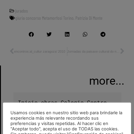
jurados
giuria concorso Metamorfosi Torino
,
Patrizia Di Monte
encontros:al_cultur zaragoza’ 2010
Jornadas da paisaxe cultural do noroeste 2010
more...
Inicio obras Colegio Centro
Educación especial Calatayud
Usamos cookies en nuestro sitio web para brindarle la
GravalosDiMonteMTO
22 de julio de 2026
•
•
experiencia más relevante recordando sus
colegio
,
equipamiento
,
espacio público
,
preferencias y visitas repetidas. Al hacer clic en
obras
"Aceptar todo", acepta el uso de TODAS las cookies.