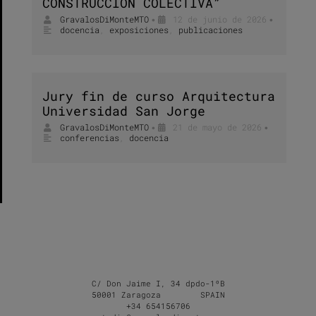
CONSTRUCCIÓN COLECTIVA”
GravalosDiMonteMTO
12 de junio de 2026
•
•
docencia
,
exposiciones
,
publicaciones
Jury fin de curso Arquitectura
Universidad San Jorge
GravalosDiMonteMTO
21 de mayo de 2026
•
•
conferencias
,
docencia
C/ Don Jaime I, 34 dpdo-1ºB
50001 Zaragoza SPAIN
+34 654156706