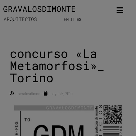
GRAVALOSDIMONTE
ARQUITECTOS
EN
IT
ES
concurso «La
Metamorfosi»_
Torino
gravalosdimonte
mayo 25, 2010