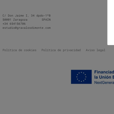
C/ Don Jaime I, 34 dpdo-1ºB
50001 Zaragoza SPAIN
+34 654156706
estudio@gravalosdimonte.com
Política de cookies
Política de privacidad
Aviso legal