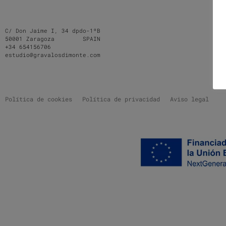
C/ Don Jaime I, 34 dpdo-1ºB
50001 Zaragoza SPAIN
+34 654156706
estudio@gravalosdimonte.com
Política de cookies
Política de privacidad
Aviso legal