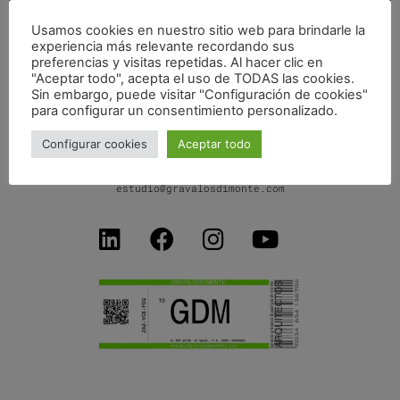
Usamos cookies en nuestro sitio web para brindarle la
experiencia más relevante recordando sus
REHABILITACIÓN VIVIENDA UNIFAMILIAR EN PUGLIA
preferencias y visitas repetidas. Al hacer clic en
"Aceptar todo", acepta el uso de TODAS las cookies.
Sin embargo, puede visitar "Configuración de cookies"
para configurar un consentimiento personalizado.
Configurar cookies
Aceptar todo
C/ Don Jaime I, 34 dpdo-1ºB
50001 Zaragoza SPAIN
+34 654156706
estudio@gravalosdimonte.com