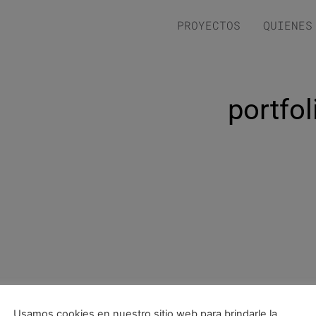
PROYECTOS
QUIENES
portfol
Usamos cookies en nuestro sitio web para brindarle la