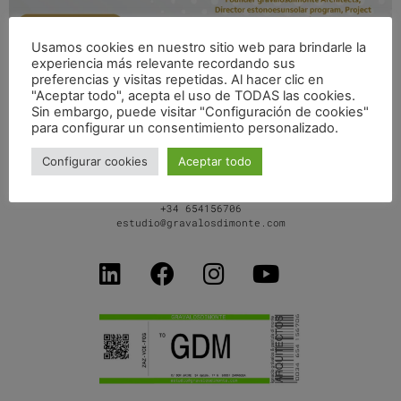
Usamos cookies en nuestro sitio web para brindarle la
KEYNOTE SPEAKER «URBAN PLANNING & ARCHITECTURAL
experiencia más relevante recordando sus
DESIGN FOR SUSTAINABLE DEVELOPMENT»
preferencias y visitas repetidas. Al hacer clic en
INTERNATIONAL CONFERENCE
"Aceptar todo", acepta el uso de TODAS las cookies.
Sin embargo, puede visitar "Configuración de cookies"
para configurar un consentimiento personalizado.
Configurar cookies
Aceptar todo
C/ Don Jaime I, 34 dpdo-1ºB
50001 Zaragoza SPAIN
+34 654156706
estudio@gravalosdimonte.com