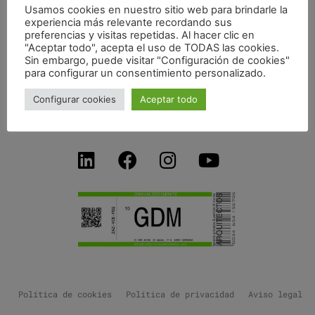
Usamos cookies en nuestro sitio web para brindarle la
120 HUERTOS URBANOS EN PARQUE GOYA
experiencia más relevante recordando sus
preferencias y visitas repetidas. Al hacer clic en
"Aceptar todo", acepta el uso de TODAS las cookies.
Sin embargo, puede visitar "Configuración de cookies"
para configurar un consentimiento personalizado.
C/ Don Jaime I, 34 dpdo-1ºB
50001 Zaragoza SPAIN
Configurar cookies
Aceptar todo
+34 654156706
estudio@gravalosdimonte.com
Política de cookies
Política de privacidad
Aviso legal