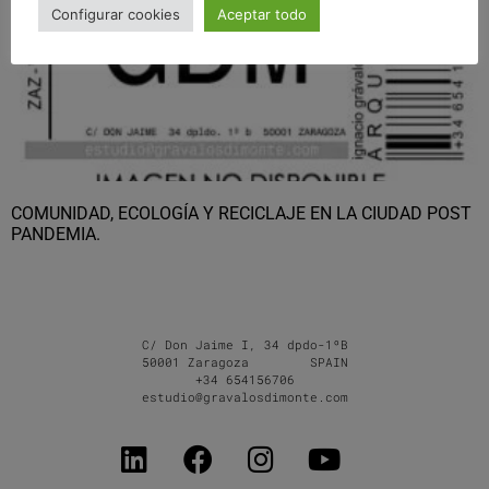
Configurar cookies
Aceptar todo
COMUNIDAD, ECOLOGÍA Y RECICLAJE EN LA CIUDAD POST
PANDEMIA.
C/ Don Jaime I, 34 dpdo-1ºB
50001 Zaragoza SPAIN
+34 654156706
estudio@gravalosdimonte.com