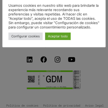
HABITAR LAS ÁREAS RURALES. WORKSHOP
Usamos cookies en nuestro sitio web para brindarle la
INTERNACIONAL MINDS – POLITECNICO DI MILANO
experiencia más relevante recordando sus
preferencias y visitas repetidas. Al hacer clic en
"Aceptar todo", acepta el uso de TODAS las cookies.
Sin embargo, puede visitar "Configuración de cookies"
para configurar un consentimiento personalizado.
C/ Don Jaime I, 34 dpdo-1ºB
Configurar cookies
Aceptar todo
50001 Zaragoza SPAIN
+34 654156706
estudio@gravalosdimonte.com
Política de cookies
Política de privacidad
Aviso legal