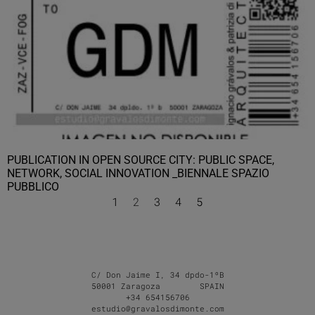
PUBLICATION IN OPEN SOURCE CITY: PUBLIC SPACE,
NETWORK, SOCIAL INNOVATION _BIENNALE SPAZIO
PUBBLICO
1
2
3
4
5
C/ Don Jaime I, 34 dpdo-1ºB
50001 Zaragoza SPAIN
+34 654156706
estudio@gravalosdimonte.com