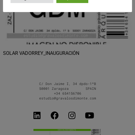
SOLAR VADORREY_INAUGURACIÓN
C/ Don Jaime I, 34 dpdo-1ºB
50001 Zaragoza SPAIN
+34 654156706
estudio@gravalosdimonte.com