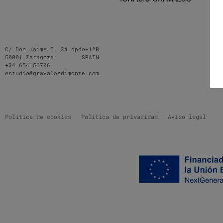
C/ Don Jaime I, 34 dpdo-1ºB
50001 Zaragoza SPAIN
+34 654156706
estudio@gravalosdimonte.com
Política de cookies
Política de privacidad
Aviso legal