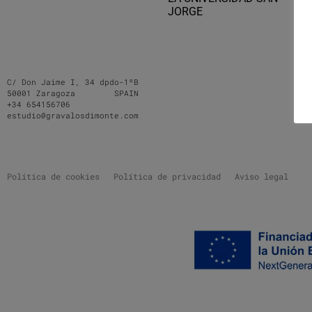
JORGE
C/ Don Jaime I, 34 dpdo-1ºB
50001 Zaragoza SPAIN
+34 654156706
estudio@gravalosdimonte.com
Política de cookies
Política de privacidad
Aviso legal