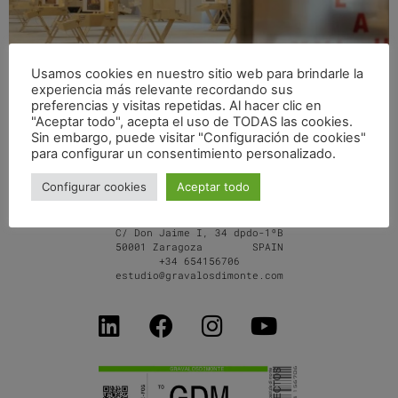
Usamos cookies en nuestro sitio web para brindarle la
experiencia más relevante recordando sus
preferencias y visitas repetidas. Al hacer clic en
"Aceptar todo", acepta el uso de TODAS las cookies.
ARQUITECTURA PARA ESPACIOS EN TRANSICIÓN – XVI
Sin embargo, puede visitar "Configuración de cookies"
BIENAL ESPAÑOLA ARQUITECTURA URBANISMO
para configurar un consentimiento personalizado.
Configurar cookies
Aceptar todo
C/ Don Jaime I, 34 dpdo-1ºB
50001 Zaragoza SPAIN
+34 654156706
estudio@gravalosdimonte.com