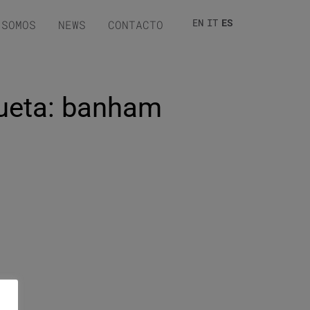
EN
IT
ES
 SOMOS
NEWS
CONTACTO
queta: banham