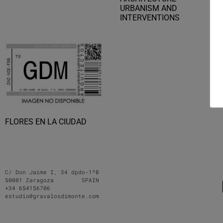
URBANISM AND
INTERVENTIONS
FLORES EN LA CIUDAD
C/ Don Jaime I, 34 dpdo-1ºB
50001 Zaragoza SPAIN
+34 654156706
estudio@gravalosdimonte.com