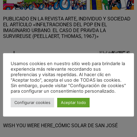
PUBLICADO EN LA REVISTA ARTE, INDIVIDUO Y SOCIEDAD
EL ARTÍCULO «INFILTRACIONES DEL POP EN EL
IMAGINARIO URBANO. EL CASO DE PRAVDA LA
SURVIREUSE (PEELLAERT, THOMAS, 1967)»
Usamos cookies en nuestro sitio web para brindarle la
experiencia más relevante recordando sus
preferencias y visitas repetidas. Al hacer clic en
"Aceptar todo", acepta el uso de TODAS las cookies.
Sin embargo, puede visitar "Configuración de cookies"
para configurar un consentimiento personalizado.
Configurar cookies
Aceptar todo
WISH YOU WERE HERE_CÓMIC SOLAR DE SAN JOSÉ