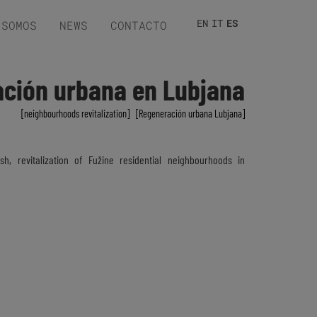
EN
IT
ES
 SOMOS
NEWS
CONTACTO
ción urbana en Lubjana
neighbourhoods revitalization
,
Regeneración urbana Lubjana
h, revitalization of Fužine residential neighbourhoods in