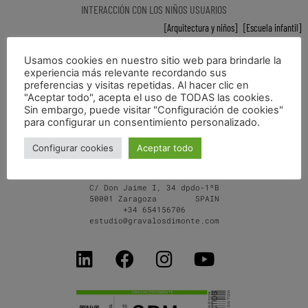
INTERACCIÓN CON LOS NIÑOS USUARIOS
Arquitectura y niños
,
Escuela infantil
Usamos cookies en nuestro sitio web para brindarle la
Proceso de creación de la Escuela infantil Pinocho y la Ballena, interacción
experiencia más relevante recordando sus
preferencias y visitas repetidas. Al hacer clic en
con los niños usuarios.
"Aceptar todo", acepta el uso de TODAS las cookies.
Sin embargo, puede visitar "Configuración de cookies"
[+]
para configurar un consentimiento personalizado.
Configurar cookies
Aceptar todo
C/ Don Jaime I, 34 dpdo-1ºB
50001 Zaragoza SPAIN
+34 654156706
estudio@gravalosdimonte.com