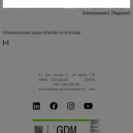
Estonoesunsolar
,
Playground
Estonoesunsolar juegos infantiles en el Arrabal
[+]
C/ Don Jaime I, 34 dpdo-1ºB
50001 Zaragoza SPAIN
+34 654156706
estudio@gravalosdimonte.com