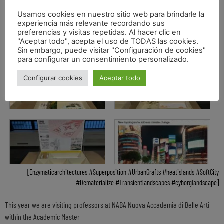
Usamos cookies en nuestro sitio web para brindarle la
experiencia más relevante recordando sus
preferencias y visitas repetidas. Al hacer clic en
"Aceptar todo", acepta el uso de TODAS las cookies.
Sin embargo, puede visitar "Configuración de cookies"
para configurar un consentimiento personalizado.
Configurar cookies
Aceptar todo
Enzymaticarchitectures #Superposition #UrbanGrafts #heatislands #SoftCity
#Dematerialize #Transientlandscapes #cyborglandscape
This year we are visiting professors at NABA Nuova Accademia di Belle Arti
within the Academic Master