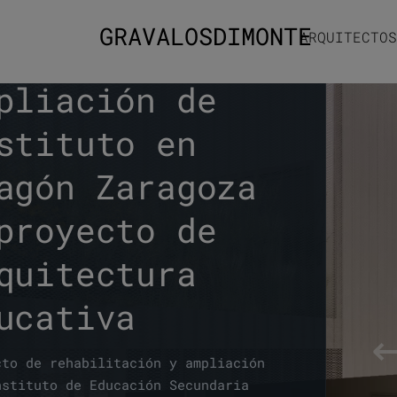
GRAVALOSDIMONTE
ARQUITECTOS
habilitación y
pliación de
stituto en
agón Zaragoza
proyecto de
quitectura
ucativa
cto de rehabilitación y ampliación
nstituto de Educación Secundaria