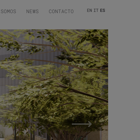
EN
IT
ES
 SOMOS
NEWS
CONTACTO
⟶