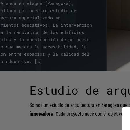
 Aranda en Alagón (Zaragoza),
rollado por nuestro estudio de
tectura especializado en
amientos educativos. La intervención
ea la renovación de los edificios
entes y la construcción de un nuevo
en que mejora la accesibilidad, la
ión entre espacios y la calidad del
no educativo. […]
r proyecto
Estudio de arq
Somos un estudio de arquitectura en Zaragoza que 
Nuestra vision
innovadora
. Cada proyecto nace con el objetivo de
Un espacio, una oportunidad. El propósi
Espacio público
desarrollar proyectos y estrategias, a 