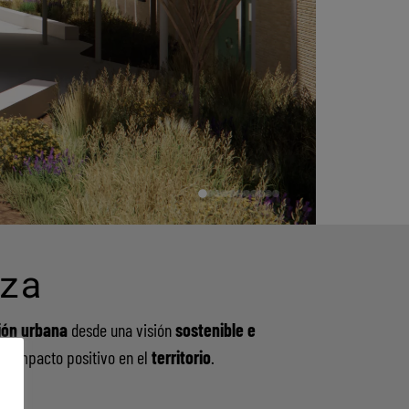
za
ión urbana
desde una visión
sostenible e
un impacto positivo en el
territorio
.
n urbana
s pretenden dar respuesta a las